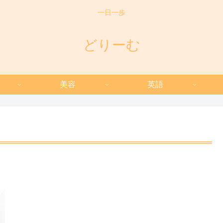
一日一歩
どりーむ
美容
英語