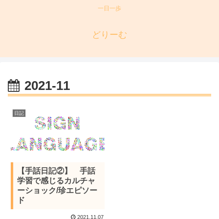
一日一歩
どりーむ
2021-11
日記
【手話日記②】 手話
学習で感じるカルチャ
ーショック/珍エピソー
ド
2021.11.07